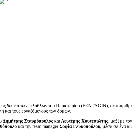
, ως δωρεά των φιλάθλων του Περιστερίου (FENTAGIN), σε ισάριθμα
λη και τους εργαζόμενους των δομών.
υ
Δημήτρης Σταυρόπουλος
και
Λευτέρης Χουτεσιώτης,
μαζί με το
νθόπουλο
και την team manager
Σοφία Γλυκοπούλου
, μέσα σε ένα ι