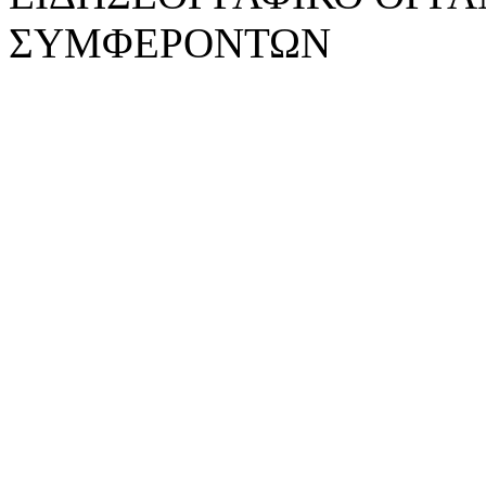
ΣΥΜΦΕΡΟΝΤΩΝ
WebDesign: z-design.gr